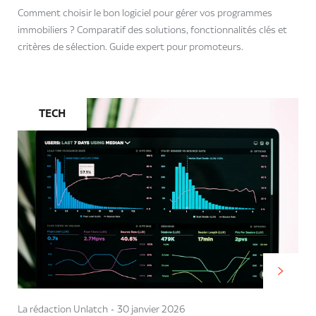
Comment choisir le bon logiciel pour gérer vos programmes
immobiliers ? Comparatif des solutions, fonctionnalités clés et
critères de sélection. Guide expert pour promoteurs.
TECH
La rédaction Unlatch
30 janvier 2026