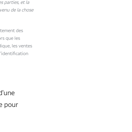
s parties, et la
nvenu de la chose
entement des
ors que les
dique, les ventes
'identification
 d'une
re pour