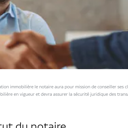
tion immobilière le notaire aura pour mission de conseiller ses cl
bilière en vigueur et devra assurer la sécurité juridique des tran
tut du notaire