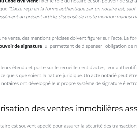
du Code civil vient
fixer le rôle du notaire et son pouvoir de signa
 que
"L'acte reçu en la forme authentique par un notaire est, sauf
ssément au présent article, dispensé de toute mention manuscrit
une vente, des mentions précises doivent figurer sur l'acte. La fo
ouvoir de signature
lui permettant de dispenser l'obligation de 
lleurs étendu et porte sur le recueillement d'actes, leur authentifi
 ce quels que soient la nature juridique. Un acte notarié peut êtr
s notaires ont développé leur propre système de signature électr
risation des ventes immobilières as
taire est souvent appelé pour assurer la sécurité des transaction