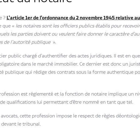
re ?
L'article 1er de l'ordonnance du 2 novembre 1945 relative au
e que «
les notaires sont les officiers publics établis pour recevoir
uels les parties doivent ou veulent faire donner le caractère d’au
s de l’autorité publique
».
ficier public chargé d'authentifier des actes juridiques. Il est en qu
ligatoire dans le marché immobilier. Ce dernier est donc un jurist
té publique qui rédige des contrats sous la forme authentique p
profession est réglementé et la fonction de notaire implique un n
e qualifications lui permettant d'être nommé en tant que tel.
vocats, cette profession impose le respect de règles déontologi
devant le tribunal.