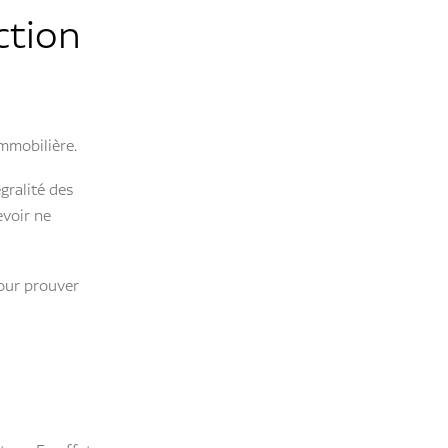
ction
immobilière.
égralité des
evoir ne
pour prouver