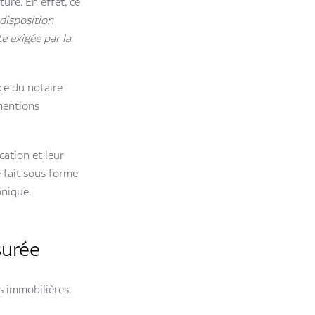
ture. En effet, ce
 disposition
e exigée par la
rce du notaire
mentions
cation et leur
e fait sous forme
onique.
surée
s immobilières.