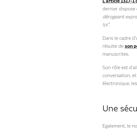
L'article 1317-1 
dernier dispose
dérogeant expre
loi".
Dans le cadre d'
résulte de
son p
manuscrites.
Son rôle est d'ai
conversation, et
électronique, le
Une sécu
Egalement, le no