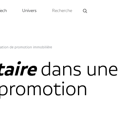
Tech
Univers
ration de promotion immobilière
taire
dans une
 promotion