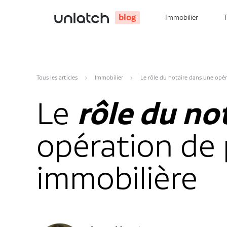
blog
Immobilier
Tous les articles
Immobilier
Le rôle du notaire dans une opé
Le
rôle du no
opération de
immobilière