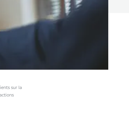
ients sur la
sactions